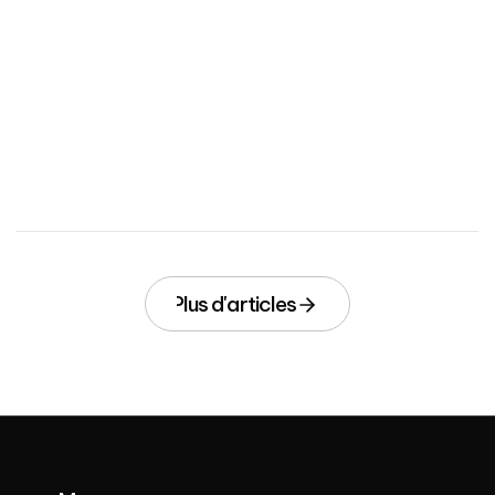
Combien coûte une vidéo
corporate en France en 2026 ?
February 24, 2026
Plus d'articles
Plus d'articles