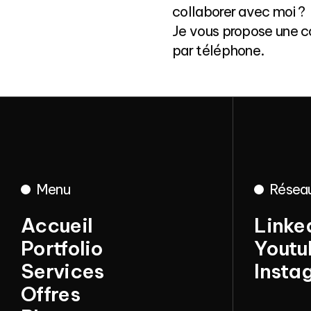
collaborer avec moi ?
Je vous propose une co
par téléphone.
Menu
Résea
Accueil
Linke
Portfolio
Youtu
Accueil
Services
Linke
Insta
Portfolio
Offres
Youtu