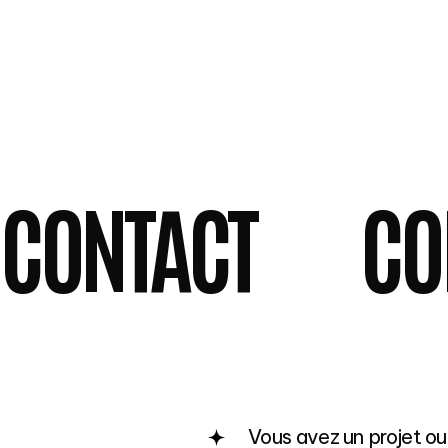
Art de Vivre & Événementiel
Immortalisez vos événements et vos univers.
De la gastronomie à la mode, des salons aux
soirées privées, je capture vos temps forts
avec une esthétique soignée.
CONTACT
CO
Vous avez un projet ou