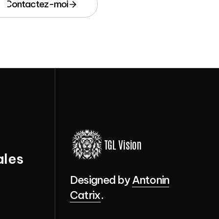
Contactez-moi
Contactez-moi
TGL Vision
ales
Designed by
Antonin
ales
Catrix
.