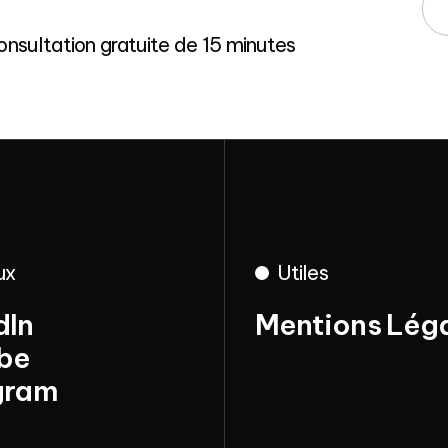
nsultation gratuite de 15 minutes
ux
Utiles
dIn
Mentions Lég
be
dIn
gram
Mentions Lég
be