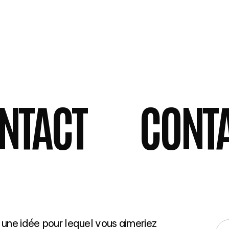
Vidéo IA & Motion Design
Des vidéos animées et intelligentes, pour
capter l’attention et marquer les esprits. Je
conçois des contenus sur mesure mêlant
motion design, animation graphique, avatars
IA et technologies génératives.
NTACT
CONT
 une idée pour lequel vous aimeriez